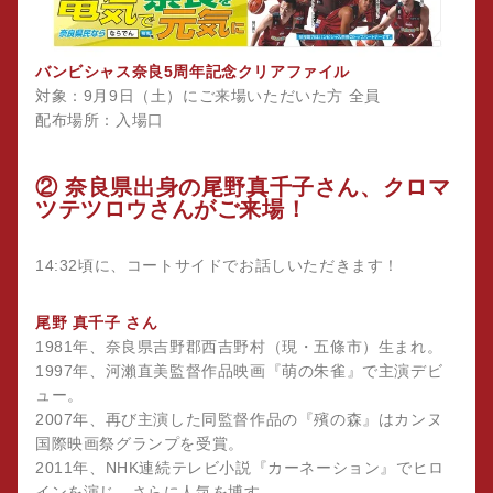
バンビシャス奈良5周年記念クリアファイル
対象：9月9日（土）にご来場いただいた方 全員
配布場所：入場口
② 奈良県出身の尾野真千子さん、クロマ
ツテツロウさんがご来場！
14:32頃に、コートサイドでお話しいただきます！
尾野 真千子 さん
1981年、奈良県吉野郡西吉野村（現・五條市）生まれ。
1997年、河瀨直美監督作品映画『萌の朱雀』で主演デビ
ュー。
2007年、再び主演した同監督作品の『殯の森』はカンヌ
国際映画祭グランプを受賞。
2011年、NHK連続テレビ小説『カーネーション』でヒロ
インを演じ、さらに人気を博す。