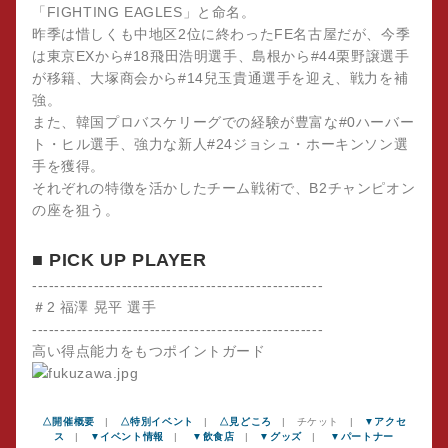
「FIGHTING EAGLES」と命名。
昨季は惜しくも中地区2位に終わったFE名古屋だが、今季
は東京EXから#18飛田浩明選手、島根から#44栗野譲選手
が移籍、大塚商会から#14兒玉貴通選手を迎え、戦力を補
強。
また、韓国プロバスケリーグでの経験が豊富な#0ハーバー
ト・ヒル選手、強力な新人#24ジョシュ・ホーキンソン選
手を獲得。
それぞれの特徴を活かしたチーム戦術で、B2チャンピオン
の座を狙う。
■ PICK UP PLAYER
----------------------------------------------------
＃2 福澤 晃平 選手
----------------------------------------------------
高い得点能力をもつポイントガード
△開催概要
|
△特別イベント
|
△見どころ
| チケット |
▼アクセ
ス
|
▼イベント情報
|
▼飲食店
|
▼グッズ
|
▼パートナー