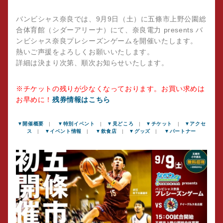
バンビシャス奈良では、9月9日（土）に五條市上野公園総
合体育館（シダーアリーナ）にて、奈良電力 presents バ
ンビシャス奈良プレシーズンゲームを開催いたします。
熱いご声援をよろしくお願いいたします。
詳細は決まり次第、順次お知らせいたします。
※チケットの残りが少なくなっております。お買い求めは
お早めに！
残券情報はこちら
▼開催概要
|
▼特別イベント
|
▼見どころ
|
▼チケット
|
▼アクセ
ス
|
▼イベント情報
|
▼飲食店
|
▼グッズ
|
▼パートナー