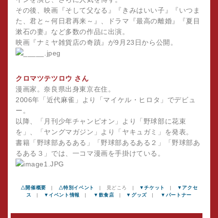
その後、映画『そして父なる』『きみはいい子』『いつま
た、君と～何日君再来～』、ドラマ『最高の離婚』『夏目
漱石の妻』など多数の作品に出演。
映画『ナミヤ雑貨店の奇蹟』が9月23日から公開。
クロマツテツロウ さん
漫画家。奈良県出身東京在住。
2006年「近代麻雀」より「マイケル・ヒロタ」でデビュ
ー。
以降、「月刊少年チャンピオン」より「野球部に花束
を」、「ヤングマガジン」より「ヤキュガミ」を発表。
書籍「野球部あるある」「野球部あるある２」「野球部あ
るある３」では、一コマ漫画を手掛けている。
△開催概要
|
△特別イベント
| 見どころ |
▼チケット
|
▼アクセ
ス
|
▼イベント情報
|
▼飲食店
|
▼グッズ
|
▼パートナー