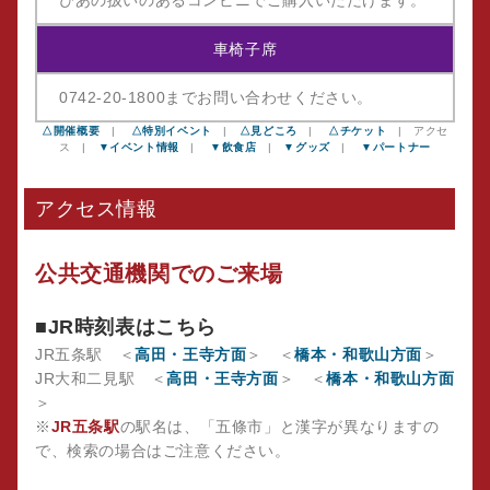
車椅子席
0742-20-1800までお問い合わせください。
△開催概要
|
△特別イベント
|
△見どころ
|
△チケット
| アクセ
ス |
▼イベント情報
|
▼飲食店
|
▼グッズ
|
▼パートナー
アクセス情報
公共交通機関でのご来場
■JR時刻表はこちら
JR五条駅 ＜
高田・王寺方面
＞ ＜
橋本・和歌山方面
＞
JR大和二見駅 ＜
高田・王寺方面
＞ ＜
橋本・和歌山方面
＞
※
JR五条駅
の駅名は、「五條市」と漢字が異なりますの
で、検索の場合はご注意ください。