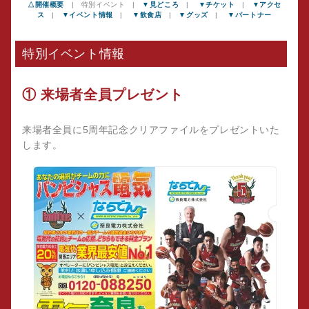
△開催概要
| 特別イベント |
▼見どころ
|
▼チケット
|
▼アクセ
ス
|
▼イベント情報
|
▼飲食店
|
▼グッズ
|
▼パートナー
特別イベント情報
① 来場者全員プレゼント
来場者全員に5周年記念クリアファイルをプレゼントいた
します。