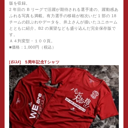
版を収録。
2 年目の B リーグで活躍が期待される選手達の、躍動感あ
ふれる写真も満載。有力選手の移籍が相次いだ 1 部の 18
チームの顔ぶれやデータを、井上さんが描いたユニホーム
とともに紹介。B2 の展望なども盛り込んだ完全保存版で
す。
Ａ４判変型・１００頁。
■価格：1,000円（税込）
[ｵｽｽﾒ] 5周年記念Tシャツ