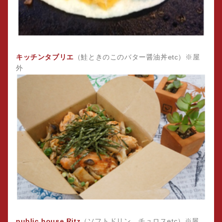
キッチンタブリエ
（鮭ときのこのバター醤油丼etc）※屋
外
public house Ritz
（ソフトドリン、チュロスetc）※屋