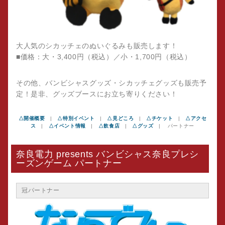
大人気のシカッチェのぬいぐるみも販売します！
■価格：大・3,400円（税込）／小・1,700円（税込）
その他、バンビシャスグッズ・シカッチェグッズも販売予
定！是非、グッズブースにお立ち寄りください！
△開催概要
|
△特別イベント
|
△見どころ
|
△チケット
|
△アクセ
ス
|
△イベント情報
|
△飲食店
|
△グッズ
| パートナー
奈良電力 presents バンビシャス奈良プレシ
ーズンゲーム パートナー
冠パートナー