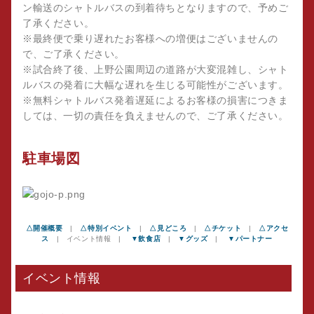
ン輸送のシャトルバスの到着待ちとなりますので、予めご
了承ください。
※最終便で乗り遅れたお客様への増便はございませんの
で、ご了承ください。
※試合終了後、上野公園周辺の道路が大変混雑し、シャト
ルバスの発着に大幅な遅れを生じる可能性がございます。
※無料シャトルバス発着遅延によるお客様の損害につきま
しては、一切の責任を負えませんので、ご了承ください。
駐車場図
△開催概要
|
△特別イベント
|
△見どころ
|
△チケット
|
△アクセ
ス
| イベント情報 |
▼飲食店
|
▼グッズ
|
▼パートナー
イベント情報