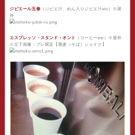
ジビエール五條
（ジビエ汁、めん入りジビエ汁etc）※屋
外
エスプレッソ・スタンド・オント
（コーヒーetc）※屋外
※左下画像：プレ限定【蕎麦（そば）シェイク】