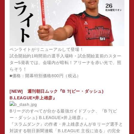
ペンライトがリニューアルして登場！
試合開始約1時間前の選手入場時・試合開始直前のスター
ター5発表では、会場内が暗転！アリーナを赤い光で、照
らそう！
■価格：開幕特別価格800円（税込）
[NEW] 週刊朝日ムック『B ?(ビー・ダッシュ)
B.LEAGUE×井上雄彦』
Bリーグのすべてが分かる最強ガイドブック、『B ?(ビ
ー・ダッシュ) B.LEAGUE×井上雄彦』。
『スラムダンク』の作者・井上雄彦さんがＢリーグ選手と
対談する朝日新聞連載「B.LEAGUE 主役に迫る」の完全