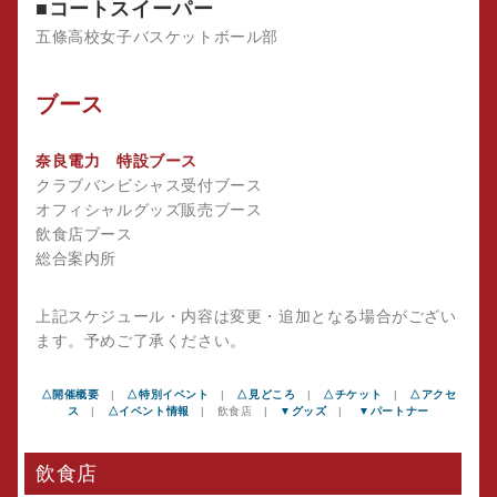
■コートスイーパー
五條高校女子バスケットボール部
ブース
奈良電力 特設ブース
クラブバンビシャス受付ブース
オフィシャルグッズ販売ブース
飲食店ブース
総合案内所
上記スケジュール・内容は変更・追加となる場合がござい
ます。予めご了承ください。
△開催概要
|
△特別イベント
|
△見どころ
|
△チケット
|
△アクセ
ス
|
△イベント情報
| 飲食店 |
▼グッズ
|
▼パートナー
飲食店