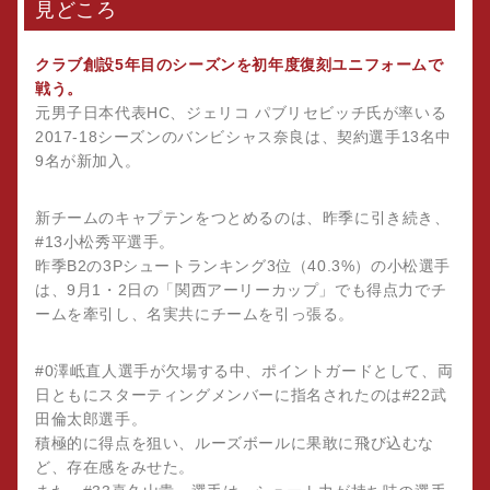
見どころ
クラブ創設5年目のシーズンを初年度復刻ユニフォームで
戦う。
元男子日本代表HC、ジェリコ パブリセビッチ氏が率いる
2017-18シーズンのバンビシャス奈良は、契約選手13名中
9名が新加入。
新チームのキャプテンをつとめるのは、昨季に引き続き、
#13小松秀平選手。
昨季B2の3Pシュートランキング3位（40.3%）の小松選手
は、9月1・2日の「関西アーリーカップ」でも得点力でチ
ームを牽引し、名実共にチームを引っ張る。
#0澤岻直人選手が欠場する中、ポイントガードとして、両
日ともにスターティングメンバーに指名されたのは#22武
田倫太郎選手。
積極的に得点を狙い、ルーズボールに果敢に飛び込むな
ど、存在感をみせた。