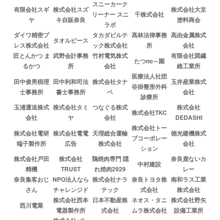
スニーカーク
有限会社スギ
株式会社スズ
株式会社大京
リーナー スニ
千株式会社
ヤ
キ自販奈良
塗料商会
ラボ
ダイワ精密プ
タカダビルテ
髙林法律事務
髙由金属株式
タオルピース
レス株式会社
ック株式会社
所
会社
匠とんかつ ま
武野会計事務
竹村電気株式
有限会社巽繊
たつno～園
るかつ
所
会社
維工業所
医療法人社団
田中俊男税理
田中利和司法
株式会社タナ
玉井産業株式
谷掛整形外科
士事務所
書士事務所
ベ
会社
診療所
玉浦運送株式
株式会社タミ
つなぐる株式
株式会社
株式会社TKC
会社
ヤ
会社
DEDASHI
株式会社トー
株式会社電研
株式会社電電
天理総合運輸
徳光建機株式
ブコーポレー
端子製作所
広告
株式会社
会社
ション
株式会社戸田
株式会社
鶏焼肉専門 隠
奈良鹿ないカ
中村建設
精機
TRUST
れ焼肉2929
レー
奈良集客おじ
NPO法人なら
株式会社ナラ
奈良トヨタ株
南和ラス工業
さん
チャレンジド
テック
式会社
株式会社
株式会社西本
日本不動産株
ネオス・タニ
株式会社野矢
西川電業
電器製作所
式会社
ムラ株式会社
設備工業所