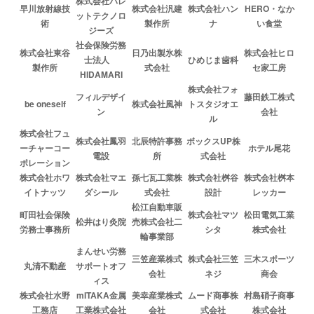
株式会社パレ
早川放射線技
株式会社汎建
株式会社ハン
HERO・なか
ットテクノロ
術
製作所
ナ
い食堂
ジーズ
社会保険労務
株式会社東谷
日乃出製氷株
株式会社ヒロ
士法人
ひめじま歯科
製作所
式会社
セ家工房
HIDAMARI
株式会社フォ
フィルデザイ
藤田鉄工株式
be oneself
株式会社風神
トスタジオエ
ン
会社
ル
株式会社フュ
株式会社鳳羽
北辰特許事務
ボックスUP株
ーチャーコー
ホテル尾花
電設
所
式会社
ポレーション
株式会社ホワ
株式会社マエ
孫七瓦工業株
株式会社桝谷
株式会社桝本
イトナッツ
ダシール
式会社
設計
レッカー
松江自動車販
町田社会保険
株式会社マツ
松田電気工業
松井はり灸院
売株式会社二
労務士事務所
シタ
株式会社
輪事業部
まんせい労務
三笠産業株式
株式会社三笠
三木スポーツ
丸清不動産
サポートオフ
会社
ネジ
商会
ィス
株式会社水野
mITAKA金属
美幸産業株式
ムード商事株
村島硝子商事
工務店
工業株式会社
会社
式会社
株式会社