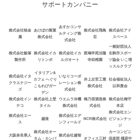
サポートカンパニー
あすかコンサ
株式会社暁金
あけぼの製菓
株式会社飛鳥
株式会社アド
ルティング株
属
株式会社
荘
スペース
式会社
一般財団法人
株式会社飯塚
株式会社イカ
株式会社イカ
斑鳩学苑法隆
生駒市スポー
製作所
リトンボ
ルガオート
寺幼稚園
ツ協会 いこ増
ッスルクラブ
イタリアン&
株式会社イタ
いなりコーポ
カフェ へぐり
井上左官工業
社会福祉法人
クラエナジー
レーション株
こもれびガー
株式会社
以和貴会
ズ
式会社
デン
株式会社イン
株式会社上埜
ウエムラ冷機
梅乃宿酒造株
株式会社梅守
テコ
タイル
株式会社
式会社
本店
株式会社エン
株式会社エー
株式会社エデ
越後
NCR株式会社
ビジョンナッ
ス
ンフィールド
ジ
株式会社オー
カーコンビニ
大阪奈良県人
株式会社越智
タム・カンパ
オフィス三村
倶楽部 橿原中