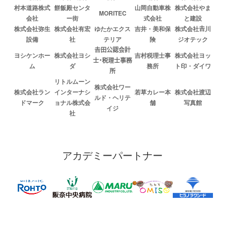
村本道路株式
餅飯殿センタ
山岡自動車株
株式会社やま
MORITEC
会社
ー街
式会社
と建設
株式会社弥生
株式会社有宏
ゆたかエクス
吉井・美和保
株式会社𠮷川
設備
社
テリア
険
ジオテック
𠮷田公認会計
ヨシケンホー
株式会社ヨシ
吉村税理士事
株式会社ヨッ
士・税理士事務
ム
ダ
務所
ト印・ダイワ
所
リトルムーン
株式会社ワー
株式会社ラン
インターナシ
若草カレー本
株式会社渡辺
ルド・ヘリテ
ドマーク
ョナル株式会
舗
写真館
イジ
社
アカデミーパートナー