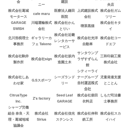
会
建設
ニー
央店
株式会社葛城
医療法人鎌田
上武建設株式
株式会社ガム
cafe maru
モータース
医院
会社
ツリー
GARAGE
川端運輸株式
株式会社かん
株式会社キタ
喫茶黒猫
SWISH
会社
とりい
イ
株式会社近畿
北川浩税理士
ギャラリーカ
株式会社光洋
株式会社コー
レンタカーサ
事務所
フェ Takeno
自動車
ドエフ
ービス
サンタウンプ
株式会社駒井
株式会社坂内
三和印刷工業
株式会社sign
ラザすずらん
製作所
造園土木
株式会社
館
シティーライ
株式会社しあ
シーズランド
ナーグループ
児童発達支援
G.Sスポーツ
わせ家
リー
𠮷村運送株式
とことん
会社
CitrusType
Seed Leaf
株式会社柴田
しもだ司法書
Z's factory
Inc.
GARAGE
衣料店
士事務所
シャープ労働
組合 奈良・天
株式会社
株式会社信光
株式会社伸和
株式会社スカ
理・葛城地域
Sirius
ステンレス
鉄工所
イハイ
協議会