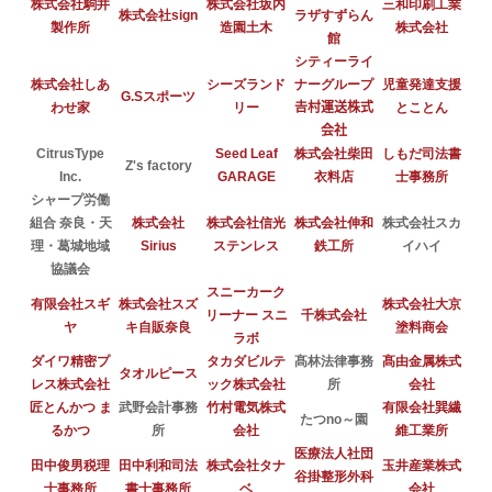
株式会社駒井
株式会社坂内
三和印刷工業
株式会社sign
ラザすずらん
製作所
造園土木
株式会社
館
シティーライ
株式会社しあ
シーズランド
ナーグループ
児童発達支援
G.Sスポーツ
わせ家
リー
𠮷村運送株式
とことん
会社
CitrusType
Seed Leaf
株式会社柴田
しもだ司法書
Z's factory
Inc.
GARAGE
衣料店
士事務所
シャープ労働
組合 奈良・天
株式会社
株式会社信光
株式会社伸和
株式会社スカ
理・葛城地域
Sirius
ステンレス
鉄工所
イハイ
協議会
スニーカーク
有限会社スギ
株式会社スズ
株式会社大京
リーナー スニ
千株式会社
ヤ
キ自販奈良
塗料商会
ラボ
ダイワ精密プ
タカダビルテ
髙林法律事務
髙由金属株式
タオルピース
レス株式会社
ック株式会社
所
会社
匠とんかつ ま
武野会計事務
竹村電気株式
有限会社巽繊
たつno～園
るかつ
所
会社
維工業所
医療法人社団
田中俊男税理
田中利和司法
株式会社タナ
玉井産業株式
谷掛整形外科
士事務所
書士事務所
ベ
会社