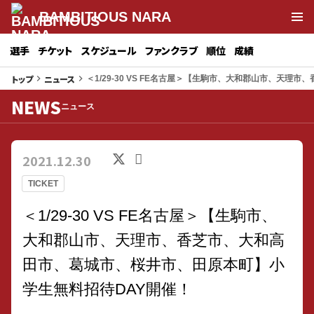
BAMBITIOUS NARA
選手
チケット
スケジュール
ファンクラブ
順位
成績
トップ
ニュース
keyboard_arrow_right
keyboard_arrow_right
＜1/29-30 VS FE名古屋＞【生駒市、大和郡山市、天
NEWS
ニュース
2021.12.30
TICKET
＜1/29-30 VS FE名古屋＞【生駒市、
大和郡山市、天理市、香芝市、大和高
田市、葛城市、桜井市、田原本町】小
学生無料招待DAY開催！