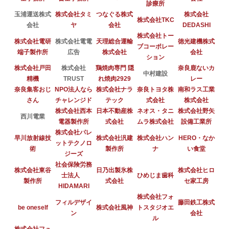
診療所
玉浦運送株式
株式会社タミ
つなぐる株式
株式会社
株式会社TKC
会社
ヤ
会社
DEDASHI
株式会社トー
株式会社電研
株式会社電電
天理総合運輸
徳光建機株式
ブコーポレー
端子製作所
広告
株式会社
会社
ション
株式会社戸田
株式会社
鶏焼肉専門 隠
奈良鹿ないカ
中村建設
精機
TRUST
れ焼肉2929
レー
奈良集客おじ
NPO法人なら
株式会社ナラ
奈良トヨタ株
南和ラス工業
さん
チャレンジド
テック
式会社
株式会社
株式会社西本
日本不動産株
ネオス・タニ
株式会社野矢
西川電業
電器製作所
式会社
ムラ株式会社
設備工業所
株式会社パレ
早川放射線技
株式会社汎建
株式会社ハン
HERO・なか
ットテクノロ
術
製作所
ナ
い食堂
ジーズ
社会保険労務
株式会社東谷
日乃出製氷株
株式会社ヒロ
士法人
ひめじま歯科
製作所
式会社
セ家工房
HIDAMARI
株式会社フォ
フィルデザイ
藤田鉄工株式
be oneself
株式会社風神
トスタジオエ
ン
会社
ル