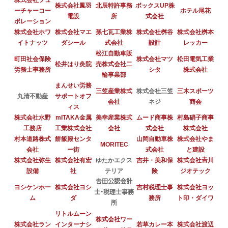
株式会社フュ
株式会社鳳羽
北辰特許事務
ボックスUP株
ーチャーコー
ホテル尾花
電設
所
式会社
ポレーション
株式会社ホワ
株式会社マエ
孫七瓦工業株
株式会社桝谷
株式会社桝本
イトナッツ
ダシール
式会社
設計
レッカー
松江自動車販
町田社会保険
株式会社マツ
松田電気工業
松井はり灸院
売株式会社二
労務士事務所
シタ
株式会社
輪事業部
まんせい労務
三笠産業株式
株式会社三笠
三木スポーツ
丸清不動産
サポートオフ
会社
ネジ
商会
ィス
株式会社水野
mITAKA金属
美幸産業株式
ムード商事株
村島硝子商事
工務店
工業株式会社
会社
式会社
株式会社
村本道路株式
餅飯殿センタ
山岡自動車株
株式会社やま
MORITEC
会社
ー街
式会社
と建設
株式会社弥生
株式会社有宏
ゆたかエクス
吉井・美和保
株式会社𠮷川
設備
社
テリア
険
ジオテック
𠮷田公認会計
ヨシケンホー
株式会社ヨシ
吉村税理士事
株式会社ヨッ
士・税理士事務
ム
ダ
務所
ト印・ダイワ
所
リトルムーン
株式会社ワー
株式会社ラン
インターナシ
若草カレー本
株式会社渡辺