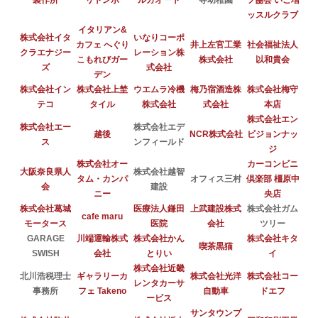
製作所
リトンボ
ルガオート
寺幼稚園
ツ協会 いこ増
ッスルクラブ
イタリアン&
株式会社イタ
いなりコーポ
カフェ へぐり
井上左官工業
社会福祉法人
クラエナジー
レーション株
こもれびガー
株式会社
以和貴会
ズ
式会社
デン
株式会社イン
株式会社上埜
ウエムラ冷機
梅乃宿酒造株
株式会社梅守
テコ
タイル
株式会社
式会社
本店
株式会社エン
株式会社エー
株式会社エデ
越後
NCR株式会社
ビジョンナッ
ス
ンフィールド
ジ
株式会社オー
カーコンビニ
大阪奈良県人
株式会社越智
タム・カンパ
オフィス三村
倶楽部 橿原中
会
建設
ニー
央店
株式会社葛城
医療法人鎌田
上武建設株式
株式会社ガム
cafe maru
モータース
医院
会社
ツリー
GARAGE
川端運輸株式
株式会社かん
株式会社キタ
喫茶黒猫
SWISH
会社
とりい
イ
株式会社近畿
北川浩税理士
ギャラリーカ
株式会社光洋
株式会社コー
レンタカーサ
事務所
フェ Takeno
自動車
ドエフ
ービス
サンタウンプ