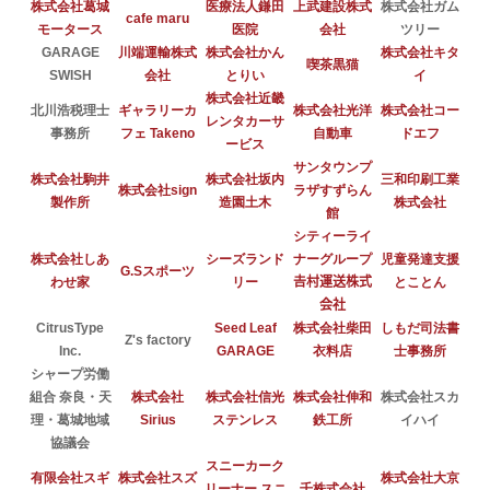
株式会社葛城
医療法人鎌田
上武建設株式
株式会社ガム
cafe maru
モータース
医院
会社
ツリー
GARAGE
川端運輸株式
株式会社かん
株式会社キタ
喫茶黒猫
SWISH
会社
とりい
イ
株式会社近畿
北川浩税理士
ギャラリーカ
株式会社光洋
株式会社コー
レンタカーサ
事務所
フェ Takeno
自動車
ドエフ
ービス
サンタウンプ
株式会社駒井
株式会社坂内
三和印刷工業
株式会社sign
ラザすずらん
製作所
造園土木
株式会社
館
シティーライ
株式会社しあ
シーズランド
ナーグループ
児童発達支援
G.Sスポーツ
わせ家
リー
𠮷村運送株式
とことん
会社
CitrusType
Seed Leaf
株式会社柴田
しもだ司法書
Z's factory
Inc.
GARAGE
衣料店
士事務所
シャープ労働
組合 奈良・天
株式会社
株式会社信光
株式会社伸和
株式会社スカ
理・葛城地域
Sirius
ステンレス
鉄工所
イハイ
協議会
スニーカーク
有限会社スギ
株式会社スズ
株式会社大京
リーナー スニ
千株式会社