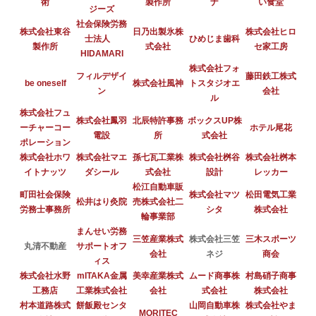
術
製作所
ナ
い食堂
ジーズ
社会保険労務
株式会社東谷
日乃出製氷株
株式会社ヒロ
士法人
ひめじま歯科
製作所
式会社
セ家工房
HIDAMARI
株式会社フォ
フィルデザイ
藤田鉄工株式
be oneself
株式会社風神
トスタジオエ
ン
会社
ル
株式会社フュ
株式会社鳳羽
北辰特許事務
ボックスUP株
ーチャーコー
ホテル尾花
電設
所
式会社
ポレーション
株式会社ホワ
株式会社マエ
孫七瓦工業株
株式会社桝谷
株式会社桝本
イトナッツ
ダシール
式会社
設計
レッカー
松江自動車販
町田社会保険
株式会社マツ
松田電気工業
松井はり灸院
売株式会社二
労務士事務所
シタ
株式会社
輪事業部
まんせい労務
三笠産業株式
株式会社三笠
三木スポーツ
丸清不動産
サポートオフ
会社
ネジ
商会
ィス
株式会社水野
mITAKA金属
美幸産業株式
ムード商事株
村島硝子商事
工務店
工業株式会社
会社
式会社
株式会社
村本道路株式
餅飯殿センタ
山岡自動車株
株式会社やま
MORITEC