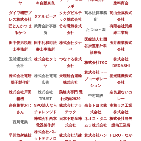
ヤ
キ自販奈良
塗料商会
ラボ
ダイワ精密プ
タカダビルテ
髙林法律事務
髙由金属株式
タオルピース
レス株式会社
ック株式会社
所
会社
匠とんかつ ま
武野会計事務
竹村電気株式
有限会社巽繊
たつno～園
るかつ
所
会社
維工業所
医療法人社団
田中俊男税理
田中利和司法
株式会社タナ
玉井産業株式
谷掛整形外科
士事務所
書士事務所
ベ
会社
診療所
玉浦運送株式
株式会社タミ
つなぐる株式
株式会社
株式会社TKC
会社
ヤ
会社
DEDASHI
株式会社トー
株式会社電研
株式会社電電
天理総合運輸
徳光建機株式
ブコーポレー
端子製作所
広告
株式会社
会社
ション
株式会社戸田
株式会社
鶏焼肉専門 隠
奈良鹿ないカ
中村建設
精機
TRUST
れ焼肉2929
レー
奈良集客おじ
NPO法人なら
株式会社ナラ
奈良トヨタ株
南和ラス工業
さん
チャレンジド
テック
式会社
株式会社
株式会社西本
日本不動産株
ネオス・タニ
株式会社野矢
西川電業
電器製作所
式会社
ムラ株式会社
設備工業所
株式会社パレ
早川放射線技
株式会社汎建
株式会社ハン
HERO・なか
ットテクノロ