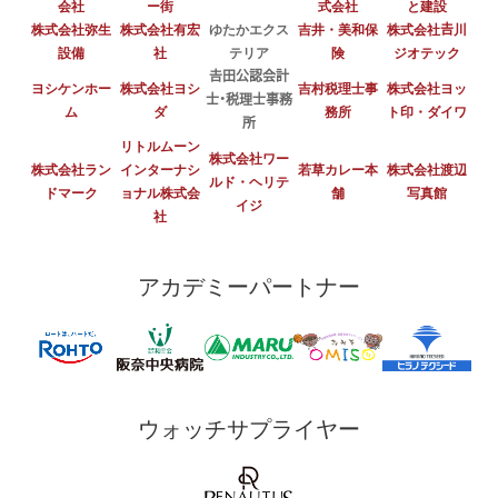
会社
ー街
式会社
と建設
株式会社弥生
株式会社有宏
ゆたかエクス
吉井・美和保
株式会社𠮷川
設備
社
テリア
険
ジオテック
𠮷田公認会計
ヨシケンホー
株式会社ヨシ
吉村税理士事
株式会社ヨッ
士・税理士事務
ム
ダ
務所
ト印・ダイワ
所
リトルムーン
株式会社ワー
株式会社ラン
インターナシ
若草カレー本
株式会社渡辺
ルド・ヘリテ
ドマーク
ョナル株式会
舗
写真館
イジ
社
アカデミーパートナー
ウォッチサプライヤー