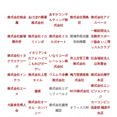
あすかコンサ
株式会社暁金
あけぼの製菓
株式会社飛鳥
株式会社アド
ルティング株
属
株式会社
荘
スペース
式会社
一般財団法人
株式会社飯塚
株式会社イカ
株式会社イカ
斑鳩学苑法隆
生駒市スポー
製作所
リトンボ
ルガオート
寺幼稚園
ツ協会 いこ増
ッスルクラブ
イタリアン&
株式会社イタ
いなりコーポ
カフェ へぐり
井上左官工業
社会福祉法人
クラエナジー
レーション株
こもれびガー
株式会社
以和貴会
ズ
式会社
デン
株式会社イン
株式会社上埜
ウエムラ冷機
梅乃宿酒造株
株式会社梅守
テコ
タイル
株式会社
式会社
本店
株式会社エン
株式会社エー
株式会社エデ
越後
NCR株式会社
ビジョンナッ
ス
ンフィールド
ジ
株式会社オー
カーコンビニ
大阪奈良県人
株式会社越智
タム・カンパ
オフィス三村
倶楽部 橿原中
会
建設
ニー
央店